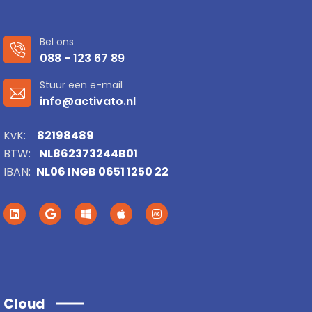
Bel ons
088 - 123 67 89
Stuur een e-mail
info@activato.nl
KvK:
82198489
BTW:
NL862373244B01
IBAN:
NL06 INGB 0651 1250 22
Cloud