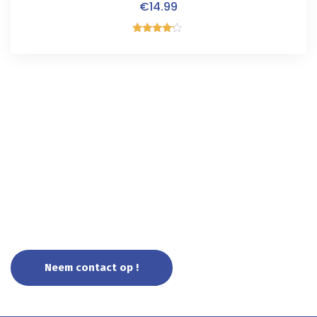
€
14.99
Gewaardeerd
4.00
uit 5
Uw partner voor cloud en
cybersecurity !
Neem contact op !