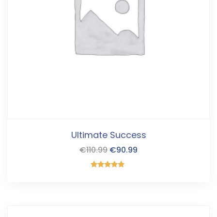
Ultimate Success
€
110.99
€
90.99
Gewaardeerd
5.00
uit 5