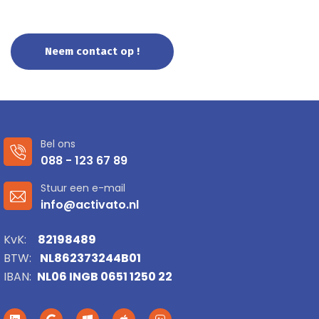
cybersecurity !
Neem contact op !
Bel ons
088 - 123 67 89
Stuur een e-mail
info@activato.nl
KvK:
82198489
BTW:
NL862373244B01
IBAN:
NL06 INGB 0651 1250 22