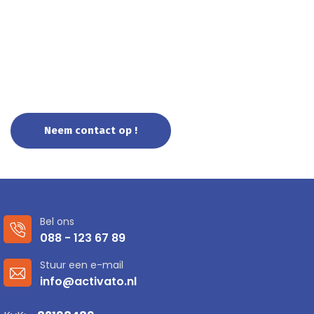
Uw partner voor cloud en
cybersecurity !
Neem contact op !
Bel ons
088 - 123 67 89
Stuur een e-mail
info@activato.nl