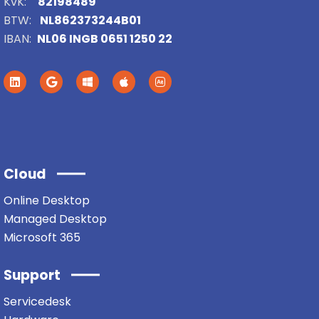
KvK:
82198489
BTW:
NL862373244B01
IBAN:
NL06 INGB 0651 1250 22
Cloud
Online Desktop
Managed Desktop
Microsoft 365
Support
Servicedesk