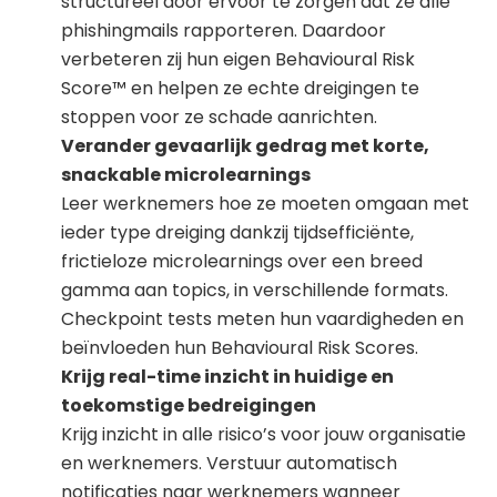
structureel door ervoor te zorgen dat ze àlle
phishingmails rapporteren. Daardoor
verbeteren zij hun eigen Behavioural Risk
Score™ en helpen ze echte dreigingen te
stoppen voor ze schade aanrichten.
Verander gevaarlijk gedrag met korte,
snackable microlearnings
Leer werknemers hoe ze moeten omgaan met
ieder type dreiging dankzij tijdsefficiënte,
frictieloze microlearnings over een breed
gamma aan topics, in verschillende formats.
Checkpoint tests meten hun vaardigheden en
beïnvloeden hun Behavioural Risk Scores.
Krijg real-time inzicht in huidige en
toekomstige bedreigingen
Krijg inzicht in alle risico’s voor jouw organisatie
en werknemers. Verstuur automatisch
notificaties naar werknemers wanneer