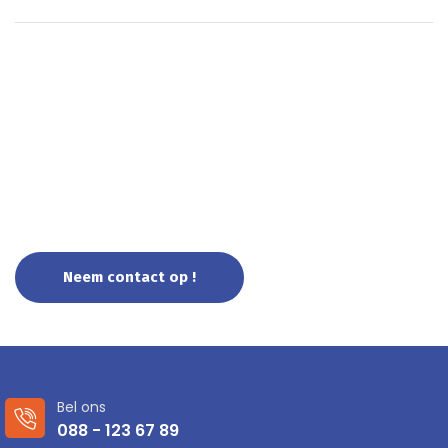
Uw partner voor cloud en
cybersecurity !
Neem contact op !
Bel ons
088 - 123 67 89